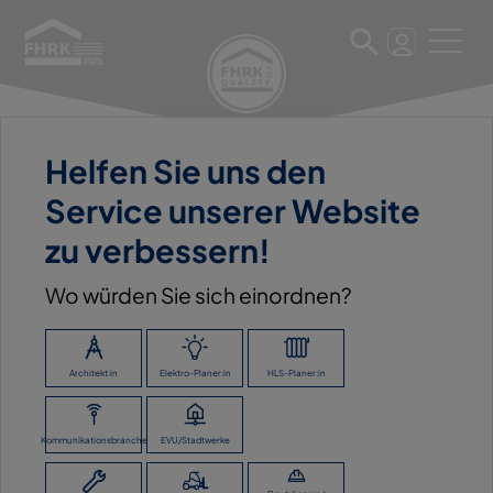
Helfen Sie uns den
20. Februar 2023
Service unserer Website
DOYMA GMBH & CO, OYTEN
zu verbessern!
Wo würden Sie sich einordnen?
ZURÜCK ZUR ÜBERSICHT
Architekt:in
Elektro-Planer:in
HLS-Planer:in
Kommunikationsbranche
EVU/Stadtwerke