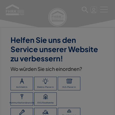
Helfen Sie uns den
20. Februar 2023
Service unserer Website
DOYMA GMBH & CO, OYTEN
zu verbessern!
Wo würden Sie sich einordnen?
ZURÜCK ZUR ÜBERSICHT
Architekt:in
Elektro-Planer:in
HLS-Planer:in
Kommunikationsbranche
EVU/Stadtwerke