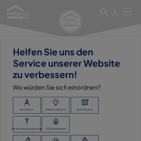
Helfen Sie uns den
24. November 2025
Service unserer Website
KRASO GMBH & CO. KG,
zu verbessern!
RHEDE
Wo würden Sie sich einordnen?
ZURÜCK ZUR ÜBERSICHT
Architekt:in
Elektro-Planer:in
HLS-Planer:in
Kommunikationsbranche
EVU/Stadtwerke