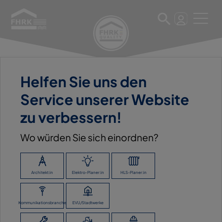
Helfen Sie uns den
9. März 2021
Service unserer Website
VIRTUELLE FACHTAGUNG
zu verbessern!
RADONSICHERES BAUEN
Wo würden Sie sich einordnen?
ZURÜCK ZUR ÜBERSICHT
Architekt:in
Elektro-Planer:in
HLS-Planer:in
Kommunikationsbranche
EVU/Stadtwerke