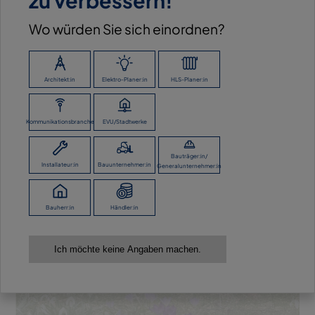
zu verbessern!
Wo würden Sie sich einordnen?
Architekt:in
Elektro-Planer:in
HLS-Planer:in
Kommunikationsbranche
EVU/Stadtwerke
Bauträger:in/
Installateur:in
Bauunternehmer:in
Generalunternehmer:in
Bauherr:in
Händler:in
Ich möchte keine Angaben machen.