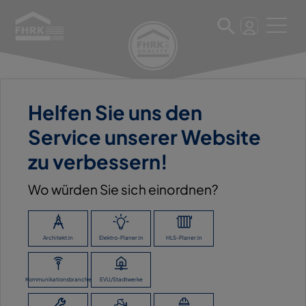
Helfen Sie uns den
22. März 2023
Service unserer Website
BAUKING WESER-EMS
zu verbessern!
GMBH
Wo würden Sie sich einordnen?
ZURÜCK ZUR ÜBERSICHT
Architekt:in
Elektro-Planer:in
HLS-Planer:in
Kommunikationsbranche
EVU/Stadtwerke