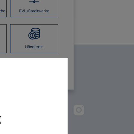
che
EVU/Stadtwerke
Händler:in
en Sie uns!
m
e