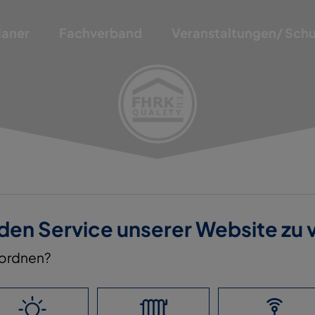
laner
Fachverband
Veranstaltungen/ Sch
 den Service unserer Website zu
nordnen?
H