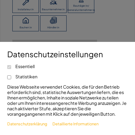
Bauträger:in/
Installateur:in
Bauunternehmer:in
Generalunternehmer:in
Bauherr:in
Händler:in
Ich möchte keine Angaben machen.
Datenschutzeinstellungen
Kontaktieren Sie uns!
Essentiell
info@fhrk.de
Ravensburger Str. 29
Statistiken
+49(0)7321/5306810
D-89522 Heidenheim
Diese Webseite verwendet Cookies, die für den Betrieb
erforderlich sind, statistische Auswertungen liefern, die es
Folgen Sie uns!
Ihnen ermöglichen, Inhalte in soziale Netzwerke zu teilen
oder um Ihnen interessengerechte Werbung anzuzeigen. Je
nach aktivierter Stufe, akzeptieren Sie die
vorangegangenen mit Klick auf den jeweiligen Button.
Datenschutzerklärung
Detaillierte Informationen
© 2026 FHRK e.V.