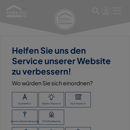
22. März 2023
Helfen Sie uns den
SÖMMERDAER
Service unserer Website
ENERGIEVERSORGUNG
zu verbessern!
GMBH
Wo würden Sie sich einordnen?
Architekt:in
Elektro-Planer:in
HLS-Planer:in
ZURÜCK ZUR ÜBERSICHT
Kommunikationsbranche
EVU/Stadtwerke