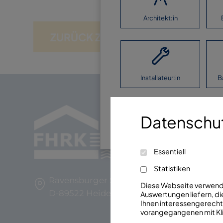
Architekt:in
ZURÜCK ZUR ÜBERSICHT
Installateur:in
B
Ich möchte keine Ang
Datenschut
Essentiell
Statistiken
Ravensburger Str. 29
Diese Webseite verwendet
D-89522 Heidenheim
Auswertungen liefern, die
Ihnen interessengerechte
vorangegangenen mit Kli