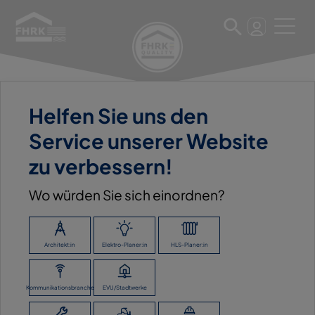
Helfen Sie uns den
22. März 2023
Service unserer Website
STADTWERKE WISMAR
zu verbessern!
GMBH
Wo würden Sie sich einordnen?
ZURÜCK ZUR ÜBERSICHT
Architekt:in
Elektro-Planer:in
HLS-Planer:in
Kommunikationsbranche
EVU/Stadtwerke