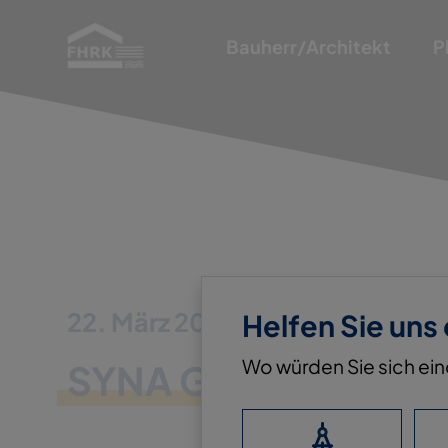
Bauherr/Architekt
P
22. März 2023
Helfen Sie uns
Wo würden Sie sich ei
SYNA GMBH