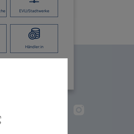
che
EVU/Stadtwerke
Händler:in
en Sie uns!
m
e