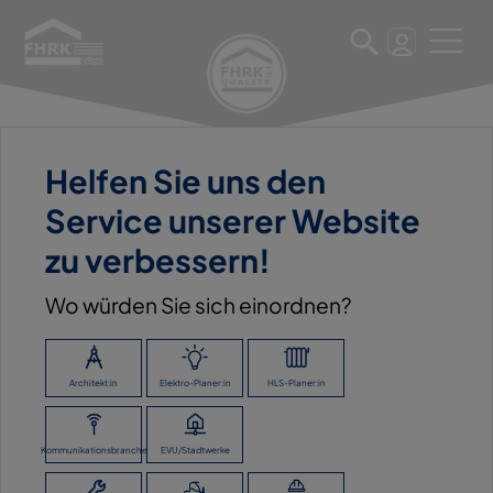
Helfen Sie uns den
22. März 2023
Service unserer Website
ZWECKVERBAND EISLINGER
zu verbessern!
WASSERVERSORGUNG
Wo würden Sie sich einordnen?
ZURÜCK ZUR ÜBERSICHT
Architekt:in
Elektro-Planer:in
HLS-Planer:in
Kommunikationsbranche
EVU/Stadtwerke