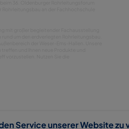
 beim 36. Oldenburger Rohrleitungsforum
ür Rohrleitungsbau an der Fachhochschule
ng mit großer begleitender Fachausstellung
en rund um den erdverlegten Rohrleitungsbau.
d Außenbereich der Weser-Ems-Hallen. Unsere
u treffen und Ihnen neue Produkte und
f vorzustellen. Nutzen Sie die
 den Service unserer Website zu