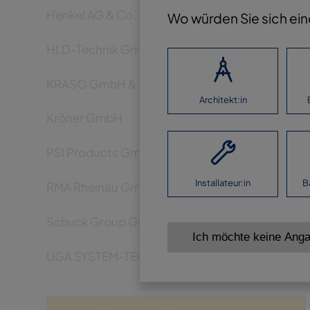
Henkel AG & Co. KGaA
Wo würden Sie sich ei
HLD-Technik GmbH
KRASO GmbH & Co. KG
Architekt:in
Kröner GmbH
PSI Products GmbH
Installateur:in
B
RMA Rheinau GmbH & Co. KG
Schuck Group GmbH
Ich möchte keine Ang
UGA SYSTEM-TECHNIK GmbH & Co. KG