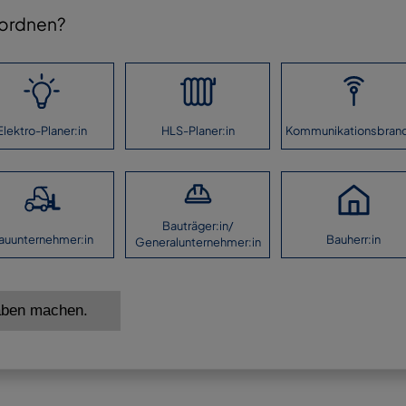
nordnen?
Elektro-Planer:in
HLS-Planer:in
Kommunikationsbran
Bauträger:in/
auunternehmer:in
Bauherr:in
Generalunternehmer:in
aben machen.