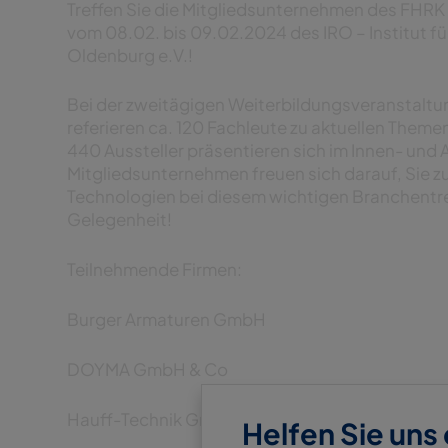
Treffen Sie die Mitgliedsunternehmen des FHRK
vom 08.02. bis 09.02.2024 des IRO – Institut f
Oldenburg e.V.!
Bei der zweitägigen Weiterbildungsveranstaltu
referieren ca. 120 Fachleute zu aktuellen Them
440 Aussteller präsentieren sich im Innen- un
Mitgliedsunternehmen freuen sich darauf, Sie z
Technologien bei diesem wichtigen Branchentref
Gelegenheit!
Teilnehmende Firmen:
Burger Armaturen GmbH
DOYMA GmbH & Co
Hauff-Technik GmbH & Co. KG
Helfen Sie uns