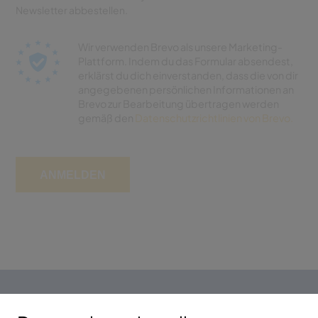
Newsletter abbestellen.
Wir verwenden Brevo als unsere Marketing-
Plattform. Indem du das Formular absendest,
erklärst du dich einverstanden, dass die von dir
angegebenen persönlichen Informationen an
Brevo zur Bearbeitung übertragen werden
gemäß den
Datenschutzrichtlinien von Brevo.