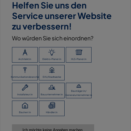
Helfen Sie uns den
Anrede *
Service unserer Website
Herr
zu verbessern!
Frau
Wo würden Sie sich einordnen?
Vorname *
Architekt:in
Elektro-Planer:in
HLS-Planer:in
Name *
Kommunikationsbranche
EVU/Stadtwerke
Bauträger:in/
Installateur:in
Bauunternehmer:in
Generalunternehmer:in
Firma/Organisation *
Bauherr:in
Händler:in
Branche *
Ich möchte keine Angaben machen.