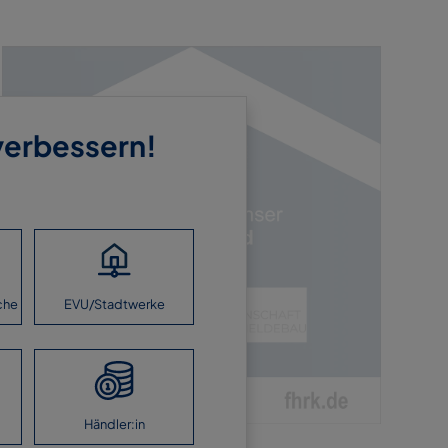
 verbessern!
che
EVU/Stadtwerke
Händler:in